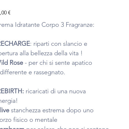
zzo
,00 €
rema Idratante Corpo 3 Fragranze:
RECHARGE
: riparti con slancio e
ertura alla bellezza della vita !
ild Rose
- per chi si sente apatico
ndifferente e rassegnato.
REBIRTH:
ricaricati di una nuova
nergia!
live
stanchezza estrema dopo uno
forzo fisico o mentale