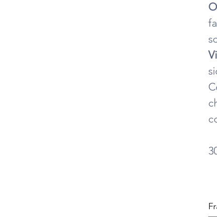
O
fa
sc
V
si
C
c
c
3
Fr