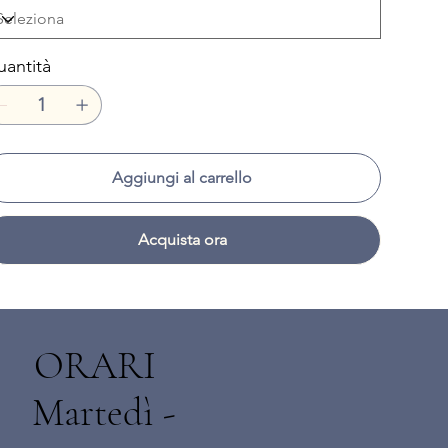
antità
Aggiungi al carrello
Acquista ora
ORARI
Martedì -